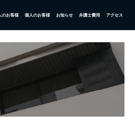
人のお客様
個人のお客様
お知らせ
弁護士費用
アクセス
回収
M&A・組織再編
離婚・男女問題
事業承継・事業再生
相続
知的財産
不動産
訴訟対応
交通事故